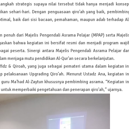
 langkah strategis supaya nilai tersebut tidak hanya menjadi konsep
dikan sehari-hari. Dengan penguasaan qiro’ah yang baik, pembimbin
imal, baik dari sisi bacaan, pemahaman, maupun adab terhadap Al
 penuh dari Majelis Pengendali Asrama Pelajar (MPAP) serta Majeli
askan bahwa kegiatan ini bersifat resmi dan menjadi program waji
agai peserta. Sinergi antara Majelis Pengendali Asrama Pelajar da
lam menjaga mutu pendidikan Al-Qur’an secara berkelanjutan.
idz & Qiroah, yang juga sebagai pemateri utama dalam kegiatan in
 pelaksanaan Upgrading Qiro’ah. Menurut Ustadz Ana, kegiatan in
i guru Ma’had Al-Zaytun khususnya pembimbing asrama. “Kegiatan in
r untuk memperbaiki pengetahuan dan penerapan qiro’ah,” ujarnya.