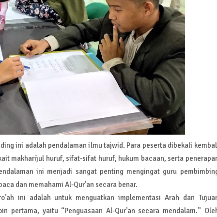
ing ini adalah pendalaman ilmu tajwid. Para peserta dibekali kembal
t makharijul huruf, sifat-sifat huruf, hukum bacaan, serta penerapa
 Pendalaman ini menjadi sangat penting mengingat guru pembimbin
baca dan memahami Al-Qur’an secara benar.
ro’ah ini adalah untuk menguatkan implementasi Arah dan Tujua
oin pertama, yaitu “Penguasaan Al-Qur’an secara mendalam.” Ole