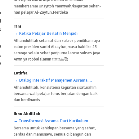
Al-Zaytun khususnya asrama Al-Madani
membersamai Unsyitoh Yaumiyah/kegiatan sehari-
hari pelajar Al-Zaytun.Merdeka
u
l
Tini
k
→ Ketika Pelajar Berlatih Menjadi
Alhamdulillah selamat dan sukses pemilihan raya
a
calon presiden santri Alzaytun,masa bakti ke 23
semoga selalu sehat paripurna lancar sukses jaya
,
Amin ya robbalalamin 🤲🤲🙏🥰
s
Luthfia
→ Dialog Interaktif Manajemen Asrama Dan
Alhamdulillah, konsistensi kegiatan silaturahim
bersama wali pelajar terus berjalan dengan baik
dan berdinamis
Ibnu Abdillah
→ Transformasi Asrama Dari Kurikulum
Bersama untuk kehidupan bersama yang sehat,
cerdas dan manusiawi, semua di bangun dari