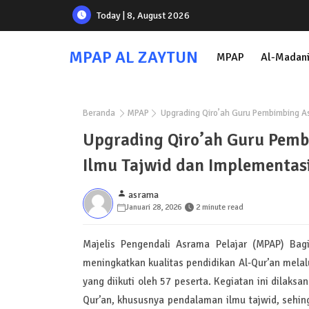
Today | 8, August 2026
MPAP AL ZAYTUN
MPAP
Al-Madan
Beranda
MPAP
Upgrading Qiro’ah Guru Pembimbing As
Upgrading Qiro’ah Guru Pemb
Ilmu Tajwid dan Implementasi
asrama
Januari 28, 2026
2 minute read
Majelis Pengendali Asrama Pelajar (MPAP) Ba
meningkatkan kualitas pendidikan Al-Qur’an mela
yang diikuti oleh 57 peserta. Kegiatan ini dilak
Qur’an, khususnya pendalaman ilmu tajwid, sehin