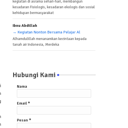
kegiatan di asrama sehari-hari, membangun
kesadaran Fisiologis, kesadaran ekologis dan sosial
kehidupan bermasyarakat
Ibnu Abdillah
→ Kegiatan Nonton Bersama Pelajar Al
Alhamdulillah menanamkan kecintaan kepada
tanah air Indonesia, Merdeka
Hubungi Kami
i
Nama
n
g
Email
*
n
Pesan
*
h