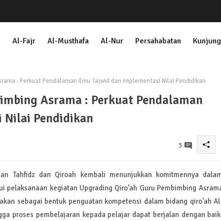
i
Al-Fajr
Al-Musthafa
Al-Nur
Persahabatan
Kunjung
rama : Perkuat Pendalaman Ilmu Tajwid dan Implementasi Nilai Pendidikan
imbing Asrama : Perkuat Pendalaman
 Nilai Pendidikan
3
gian Tahfidz dan Qiroah kembali menunjukkan komitmennya dala
lui pelaksanaan kegiatan Upgrading Qiro’ah Guru Pembimbing Asram
sanakan sebagai bentuk penguatan kompetensi dalam bidang qiro’ah Al
gga proses pembelajaran kepada pelajar dapat berjalan dengan baik