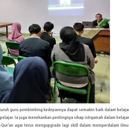
eluruh guru pembimbing kedepannya dapat semakin baik dalam belaja
pelajar. Ia juga menekankan pentingnya sikap istiqamah dalam belajar
l-Qur’an agar terus mengupgrade lagi skill dalam memperdalam ilmu