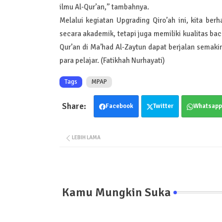
ilmu Al-Qur’an,” tambahnya.
Melalui kegiatan Upgrading Qiro’ah ini, kita b
secara akademik, tetapi juga memiliki kualitas b
Qur’an di Ma’had Al-Zaytun dapat berjalan semaki
para pelajar. (Fatikhah Nurhayati)
Tags
MPAP
Facebook
Twitter
Whatsapp
LEBIH LAMA
Kamu Mungkin Suka