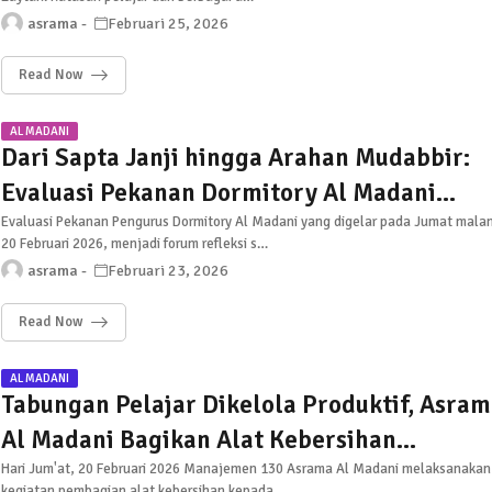
asrama
Februari 25, 2026
Read Now
AL MADANI
Dari Sapta Janji hingga Arahan Mudabbir:
Evaluasi Pekanan Dormitory Al Madani
Menyambut Visi Syaykh Al-Zaytun
Evaluasi Pekanan Pengurus Dormitory Al Madani yang digelar pada Jumat mala
20 Februari 2026, menjadi forum refleksi s…
asrama
Februari 23, 2026
Read Now
AL MADANI
Tabungan Pelajar Dikelola Produktif, Asram
Al Madani Bagikan Alat Kebersihan
Sekaligus Tanamkan Nilai Ekonomi
Hari Jum'at, 20 Februari 2026 Manajemen 130 Asrama Al Madani melaksanakan
kegiatan pembagian alat kebersihan kepada…