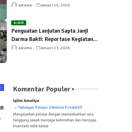
Menanam Nilai L-STEAMS serta
asrama
Januari 14, 2026
Kesadaran Ekologis dan Sosial
AL NUR
Penguatan Lanjutan Sapta Janji
Darma Bakti: Reportase Kegiatan
Asrama Al‑Nur
asrama
Januari 23, 2026
Komentar Populer
a
Iqlim Amaliya
an
→ Tabungan Pelajar Dikelola Produktif
Mengajarkan pelajar dengan menumbuhkan rasa
tanggung jawab menjaga kebersihan dan menjaga
inventaris milik kamar