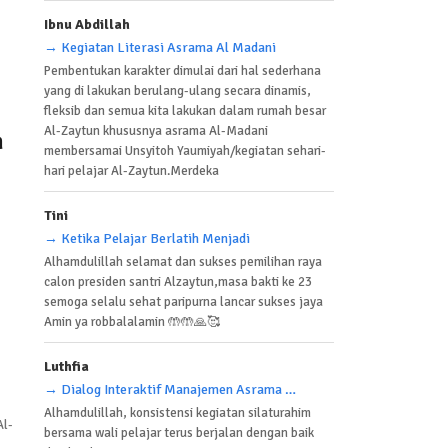
Ibnu Abdillah
→ Kegiatan Literasi Asrama Al Madani
Pembentukan karakter dimulai dari hal sederhana
yang di lakukan berulang-ulang secara dinamis,
fleksib dan semua kita lakukan dalam rumah besar
Al-Zaytun khususnya asrama Al-Madani
n
membersamai Unsyitoh Yaumiyah/kegiatan sehari-
hari pelajar Al-Zaytun.Merdeka
Tini
→ Ketika Pelajar Berlatih Menjadi
Alhamdulillah selamat dan sukses pemilihan raya
calon presiden santri Alzaytun,masa bakti ke 23
semoga selalu sehat paripurna lancar sukses jaya
Amin ya robbalalamin 🤲🤲🙏🥰
Luthfia
→ Dialog Interaktif Manajemen Asrama Dan
Alhamdulillah, konsistensi kegiatan silaturahim
Al-
bersama wali pelajar terus berjalan dengan baik