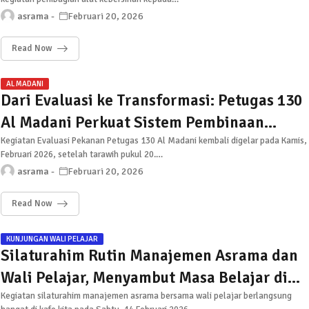
Berkelanjutan
asrama
Februari 20, 2026
Read Now
AL MADANI
Dari Evaluasi ke Transformasi: Petugas 130
Al Madani Perkuat Sistem Pembinaan
Selama Ramadhan
Kegiatan Evaluasi Pekanan Petugas 130 Al Madani kembali digelar pada Kamis,
Februari 2026, setelah tarawih pukul 20.…
asrama
Februari 20, 2026
Read Now
KUNJUNGAN WALI PELAJAR
Silaturahim Rutin Manajemen Asrama dan
Wali Pelajar, Menyambut Masa Belajar di
Masyarakat
Kegiatan silaturahim manajemen asrama bersama wali pelajar berlangsung