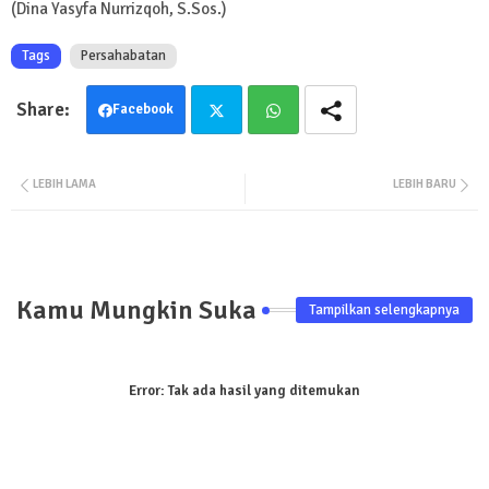
(
Dina Yasyfa Nurrizqoh, S.Sos.)
Tags
Persahabatan
Facebook
Twit
Wha
LEBIH LAMA
LEBIH BARU
ter
tsa
pp
Kamu Mungkin Suka
Tampilkan selengkapnya
Error:
Tak ada hasil yang ditemukan