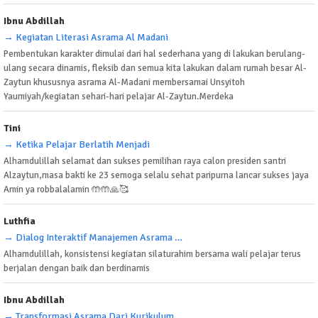
Ibnu Abdillah
→ Kegiatan Literasi Asrama Al Madani
Pembentukan karakter dimulai dari hal sederhana yang di lakukan berulang-
ulang secara dinamis, fleksib dan semua kita lakukan dalam rumah besar Al-
Zaytun khususnya asrama Al-Madani membersamai Unsyitoh
Yaumiyah/kegiatan sehari-hari pelajar Al-Zaytun.Merdeka
Tini
→ Ketika Pelajar Berlatih Menjadi
Alhamdulillah selamat dan sukses pemilihan raya calon presiden santri
Alzaytun,masa bakti ke 23 semoga selalu sehat paripurna lancar sukses jaya
Amin ya robbalalamin 🤲🤲🙏🥰
Luthfia
→ Dialog Interaktif Manajemen Asrama Dan
Alhamdulillah, konsistensi kegiatan silaturahim bersama wali pelajar terus
berjalan dengan baik dan berdinamis
Ibnu Abdillah
→ Transformasi Asrama Dari Kurikulum