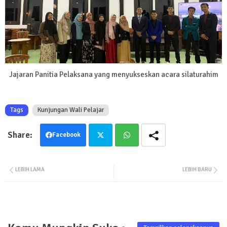
Jajaran Panitia Pelaksana yang menyukseskan acara silaturahim
Tags
Kunjungan Wali Pelajar
Facebook
Twit
Wha
LEBIH LAMA
LEBIH BARU
ter
tsa
pp